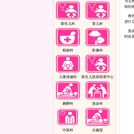
为主
组织
救护
进行
新生儿科
普儿科
急诊
时欢
检验科
影像科
儿童保健科
新生儿疾病筛查中心
麻醉科
急诊科
中医科
分娩室