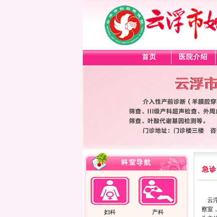
首页
医院介绍
科室导航
急诊
云浮
察室
妇科
产科