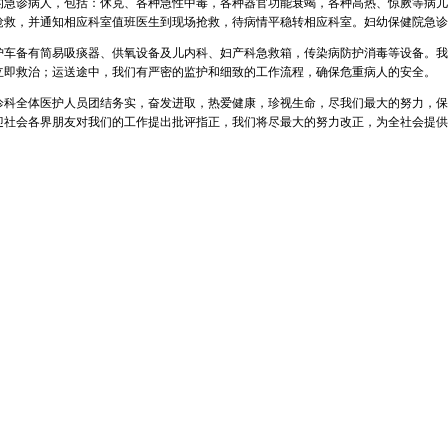
的急诊病人，包括：休克、各种急性中毒，各种器官功能衰竭，各种高热、惊厥等病儿
抢救，并通知相应科室值班医生到现场抢救，待病情平稳转相应科室。妇幼保健院急诊
车备有简易吸痰器、供氧设备及儿内科、妇产科急救箱，传染病防护消毒等设备。我
立即救治；运送途中，我们有严密的监护和细致的工作流程，确保危重病人的安全。
科全体医护人员团结务实，奋发进取，热爱健康，珍视生命，尽我们最大的努力，保
迎社会各界朋友对我们的工作提出批评指正，我们将尽最大的努力改正，为全社会提供