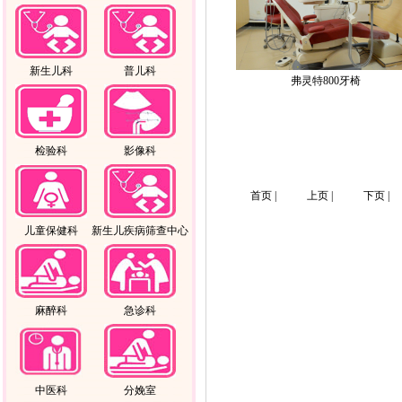
新生儿科
普儿科
弗灵特800牙椅
检验科
影像科
首页 |
上页 |
下页 |
儿童保健科
新生儿疾病筛查中心
麻醉科
急诊科
中医科
分娩室